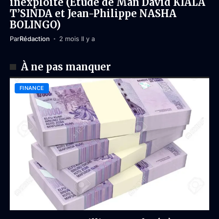
inexploité (Étude de Man David KIALA
T’SINDA et Jean-Philippe NASHA
BOLINGO)
Par
Rédaction
2 mois Il y a
À ne pas manquer
FINANCE