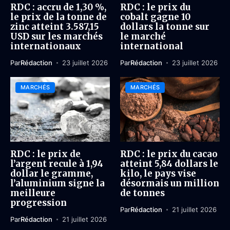
RDC : accru de 1,30 %,
RDC : le prix du
le prix de la tonne de
cobalt gagne 10
zinc atteint 3.587,15
dollars la tonne sur
USD sur les marchés
le marché
internationaux
international
Par
Rédaction
23 juillet 2026
Par
Rédaction
23 juillet 2026
MARCHÉS
MARCHÉS
RDC : le prix de
RDC : le prix du cacao
l’argent recule à 1,94
atteint 5,84 dollars le
dollar le gramme,
kilo, le pays vise
l’aluminium signe la
désormais un million
meilleure
de tonnes
progression
Par
Rédaction
21 juillet 2026
Par
Rédaction
21 juillet 2026