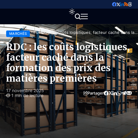
Accueil
Marchés
RDC : les coûts logistiques, facteur caché dans la
MARCHÉS
formation des prix des matières premières
RDC : les coûts logistiques,
facteur caché dans la
formation des prix des
matières premières
17 novembre 2025
Partager
1 min de lecture