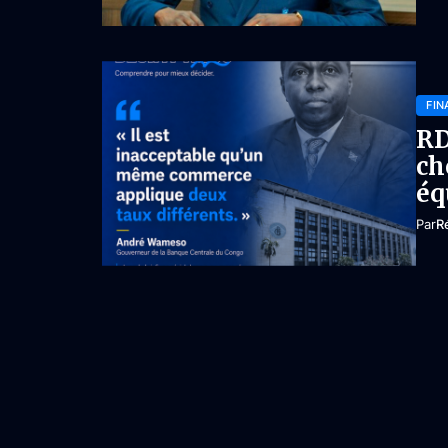
FIN
RD
ch
éq
Par
R