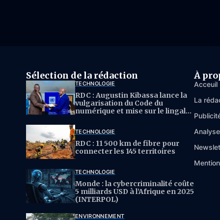
Sélection de la rédaction
À pro
TECHNOLOGIE
Acceuil
RDC : Augustin Kibassa lance la
La réda
vulgarisation du Code du
numérique et mise sur le lingala
Publicit
pour l’IA
Analys
TECHNOLOGIE
RDC : 11 500 km de fibre pour
Newslet
connecter les 145 territoires
Mention
TECHNOLOGIE
Monde : la cybercriminalité coûte
5 milliards USD à l’Afrique en 2025
(INTERPOL)
ENVIRONNEMENT