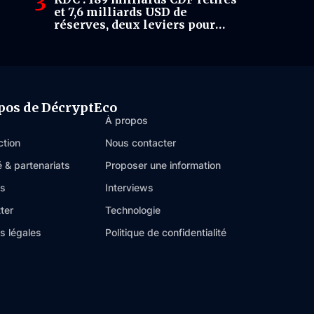
et 7,6 milliards USD de
réserves, deux leviers pour
stabiliser l’économie début
avril 2026
pos de DécryptEco
À propos
ction
Nous contacter
é & partenariats
Proposer une information
es
Interviews
ter
Technologie
s légales
Politique de confidentialité