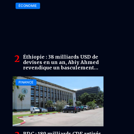
ÉCONOMIE
Éthiopie : 38 milliards USD de
devises en un an, Abiy Ahmed
revendique un basculement
économique historique
FINANCE
RDC : 189 milliards CDF retirés