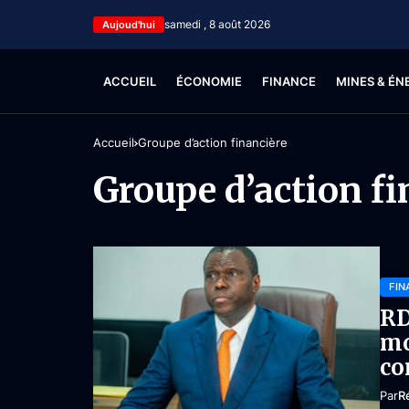
samedi , 8 août 2026
Aujoud'hui
ACCUEIL
ÉCONOMIE
FINANCE
MINES & ÉN
Accueil
Groupe d’action financière
Groupe d’action fi
FIN
RD
mo
co
Par
R