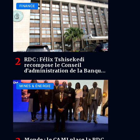
FINANCE
RDC : Félix Tshisekedi
recompose le Conseil
d’administration de la Banque
centrale entre continuité et
renouvellement
MINES & ÉNERGIE
Monde : le CAMI place la RDC