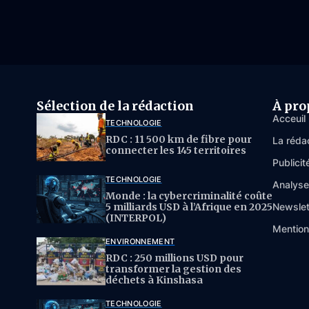
Sélection de la rédaction
À pro
Acceuil
TECHNOLOGIE
RDC : 11 500 km de fibre pour
La réda
connecter les 145 territoires
Publicit
TECHNOLOGIE
Analys
Monde : la cybercriminalité coûte
5 milliards USD à l’Afrique en 2025
Newslet
(INTERPOL)
Mention
ENVIRONNEMENT
RDC : 250 millions USD pour
transformer la gestion des
déchets à Kinshasa
TECHNOLOGIE