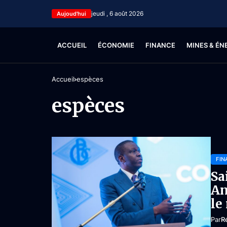
jeudi , 6 août 2026
Aujoud'hui
ACCUEIL
ÉCONOMIE
FINANCE
MINES & ÉN
Accueil
espèces
espèces
FIN
Sa
An
le
Par
R