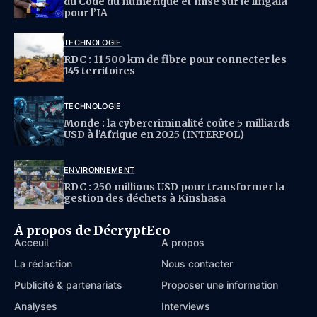
du Code du numérique et mise sur le lingala
pour l’IA
TECHNOLOGIE
RDC : 11 500 km de fibre pour connecter les
145 territoires
TECHNOLOGIE
Monde : la cybercriminalité coûte 5 milliards
USD à l’Afrique en 2025 (INTERPOL)
ENVIRONNEMENT
RDC : 250 millions USD pour transformer la
gestion des déchets à Kinshasa
À propos de DécryptEco
Acceuil
À propos
La rédaction
Nous contacter
Publicité & partenariats
Proposer une information
Analyses
Interviews