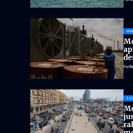
MIN
Mo
ap
de
Par
R
ÉC
Mo
ju
ra
mo