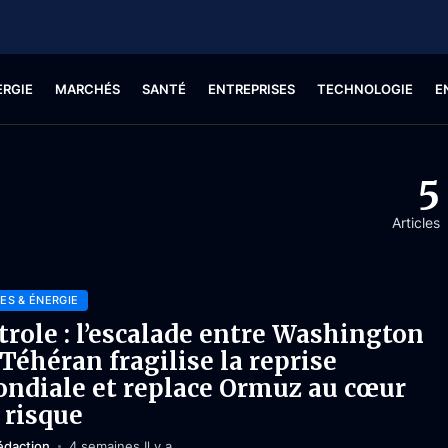
ERGIE
MARCHÉS
SANTÉ
ENTREPRISES
TECHNOLOGIE
E
5
Articles
ES & ÉNERGIE
trole : l’escalade entre Washington
 Téhéran fragilise la reprise
ndiale et replace Ormuz au cœur
 risque
édaction
4 semaines Il y a