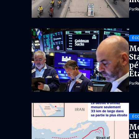
Par
R
ÉC
Mo
St
pé
Ét
Par
R
ÉC
Mo
ch