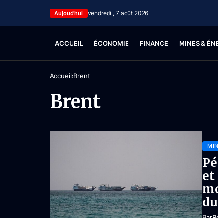
vendredi , 7 août 2026
Aujoud'hui
ACCUEIL
ÉCONOMIE
FINANCE
MINES & ÉN
Accueil
Brent
Brent
MIN
Pé
et
mo
du
Par
R