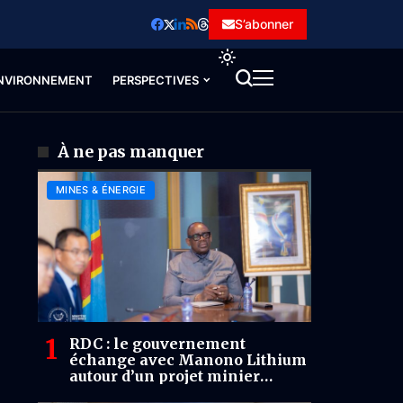
S’abonner
NVIRONNEMENT
PERSPECTIVES
À ne pas manquer
MINES & ÉNERGIE
RDC : le gouvernement
échange avec Manono Lithium
autour d’un projet minier
estimé à 2 milliards USD