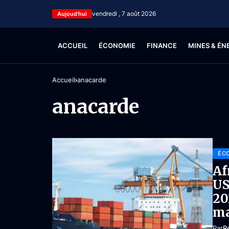
vendredi , 7 août 2026
Aujoud'hui
ACCUEIL
ÉCONOMIE
FINANCE
MINES & ÉN
Accueil
anacarde
anacarde
ÉC
Af
US
20
ma
Par
R