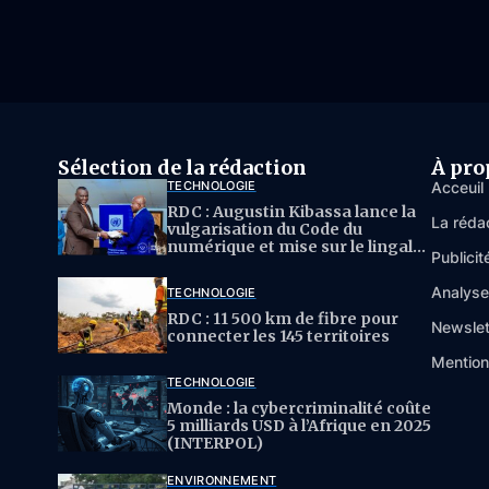
Sélection de la rédaction
À pro
TECHNOLOGIE
Acceuil
RDC : Augustin Kibassa lance la
La réda
vulgarisation du Code du
numérique et mise sur le lingala
Publicit
pour l’IA
Analys
TECHNOLOGIE
RDC : 11 500 km de fibre pour
Newslet
connecter les 145 territoires
Mention
TECHNOLOGIE
Monde : la cybercriminalité coûte
5 milliards USD à l’Afrique en 2025
(INTERPOL)
ENVIRONNEMENT