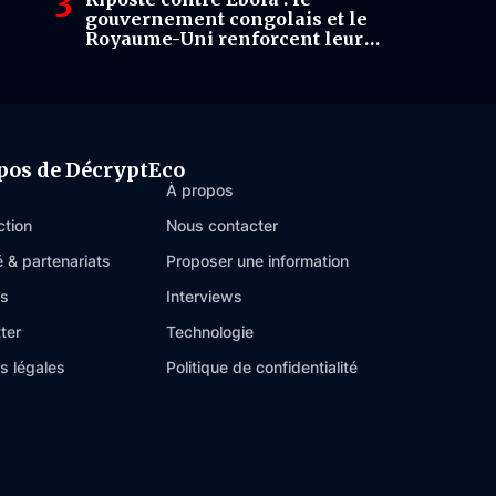
gouvernement congolais et le
Royaume-Uni renforcent leur
coordination sur les vols
humanitaires
pos de DécryptEco
À propos
ction
Nous contacter
é & partenariats
Proposer une information
es
Interviews
ter
Technologie
s légales
Politique de confidentialité