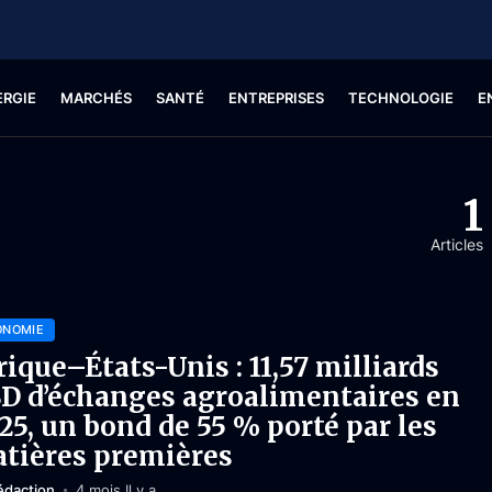
ERGIE
MARCHÉS
SANTÉ
ENTREPRISES
TECHNOLOGIE
E
1
Articles
ONOMIE
rique–États-Unis : 11,57 milliards
D d’échanges agroalimentaires en
25, un bond de 55 % porté par les
tières premières
édaction
4 mois Il y a