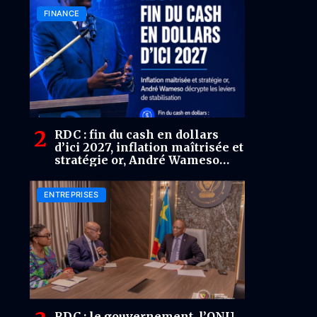
FINANCE
RDC : fin du cash en dollars
d’ici 2027, inflation maîtrisée et
stratégie or, André Wameso
décrypte les leviers de
stabilisation
ENTREPRISES
RDC : le gouvernement, l’ONU