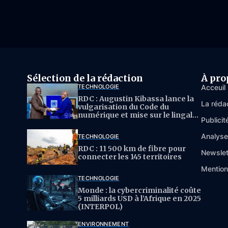
Sélection de la rédaction
À pro
TECHNOLOGIE
Acceuil
RDC : Augustin Kibassa lance la
La réda
vulgarisation du Code du
numérique et mise sur le lingala
Publicit
pour l’IA
Analys
TECHNOLOGIE
RDC : 11 500 km de fibre pour
Newslet
connecter les 145 territoires
Mention
TECHNOLOGIE
Monde : la cybercriminalité coûte
5 milliards USD à l’Afrique en 2025
(INTERPOL)
ENVIRONNEMENT