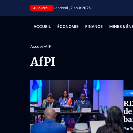
vendredi , 7 août 2026
Aujoud'hui
ACCUEIL
ÉCONOMIE
FINANCE
MINES & ÉN
Accueil
AfPI
AfPI
FIN
RD
de
ba
Par
R