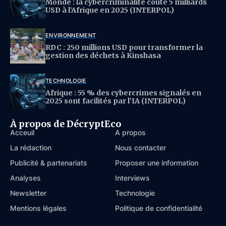
Monde : la cybercriminalité coûte 5 milliards
USD à l’Afrique en 2025 (INTERPOL)
ENVIRONNEMENT
RDC : 250 millions USD pour transformer la
gestion des déchets à Kinshasa
TECHNOLOGIE
Afrique : 55 % des cybercrimes signalés en
2025 sont facilités par l’IA (INTERPOL)
À propos de DécryptEco
Acceuil
À propos
La rédaction
Nous contacter
Publicité & partenariats
Proposer une information
Analyses
Interviews
Newsletter
Technologie
Mentions légales
Politique de confidentialité