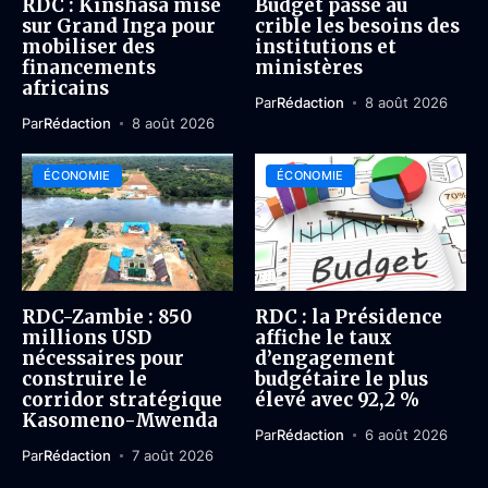
RDC : Kinshasa mise
Budget passe au
sur Grand Inga pour
crible les besoins des
mobiliser des
institutions et
financements
ministères
africains
Par
Rédaction
8 août 2026
Par
Rédaction
8 août 2026
ÉCONOMIE
ÉCONOMIE
RDC-Zambie : 850
RDC : la Présidence
millions USD
affiche le taux
nécessaires pour
d’engagement
construire le
budgétaire le plus
corridor stratégique
élevé avec 92,2 %
Kasomeno-Mwenda
Par
Rédaction
6 août 2026
Par
Rédaction
7 août 2026