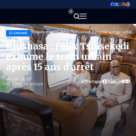
Accueil
Économie
Kinshasa : Félix Tshisekedi exhume le train urbain
ÉCONOMIE
après 15 ans d’arrêt
Kinshasa : Félix Tshisekedi
exhume le train urbain
après 15 ans d’arrêt
30 juin 2026
Partager
2 min de lecture