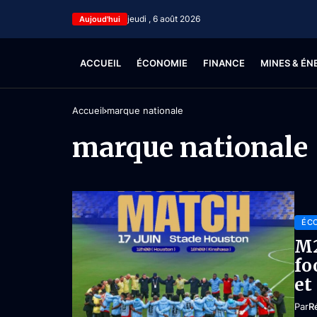
jeudi , 6 août 2026
Aujoud'hui
ACCUEIL
ÉCONOMIE
FINANCE
MINES & ÉN
Accueil
marque nationale
marque nationale
ÉC
M2
fo
et
Par
R