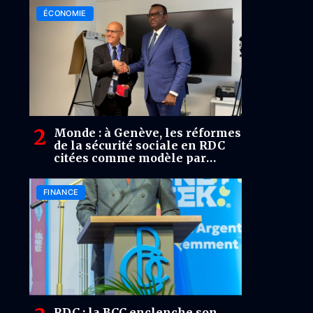
ÉCONOMIE
Monde : à Genève, les réformes
de la sécurité sociale en RDC
citées comme modèle par
l’Association internationale de
la sécurité sociale
FINANCE
RDC : la BCC enclenche son