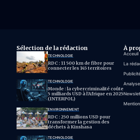
Sélection de la rédaction
À pro
Acceuil
TECHNOLOGIE
RDC : 11 500 km de fibre pour
La réda
connecter les 145 territoires
Publicit
TECHNOLOGIE
Analys
Monde : la cybercriminalité coûte
5 milliards USD à l’Afrique en 2025
Newslet
(INTERPOL)
Mention
ENVIRONNEMENT
RDC : 250 millions USD pour
transformer la gestion des
déchets à Kinshasa
TECHNOLOGIE