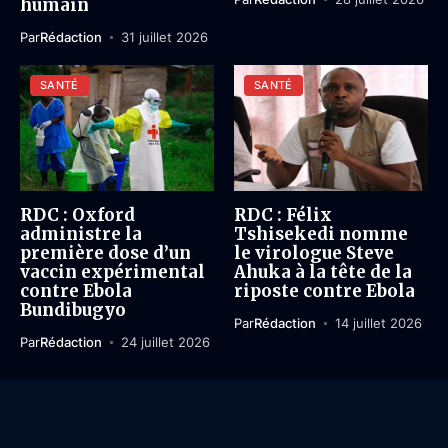
humain
Par
Rédaction
31 juillet 2026
SANTÉ
SANTÉ
RDC : Oxford
RDC : Félix
administre la
Tshisekedi nomme
première dose d’un
le virologue Steve
vaccin expérimental
Ahuka à la tête de la
contre Ebola
riposte contre Ebola
Bundibugyo
Par
Rédaction
14 juillet 2026
Par
Rédaction
24 juillet 2026