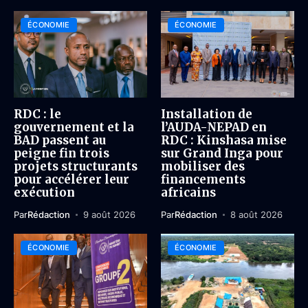
ÉCONOMIE
ÉCONOMIE
RDC : le
Installation de
gouvernement et la
l’AUDA-NEPAD en
BAD passent au
RDC : Kinshasa mise
peigne fin trois
sur Grand Inga pour
projets structurants
mobiliser des
pour accélérer leur
financements
exécution
africains
Par
Rédaction
9 août 2026
Par
Rédaction
8 août 2026
ÉCONOMIE
ÉCONOMIE