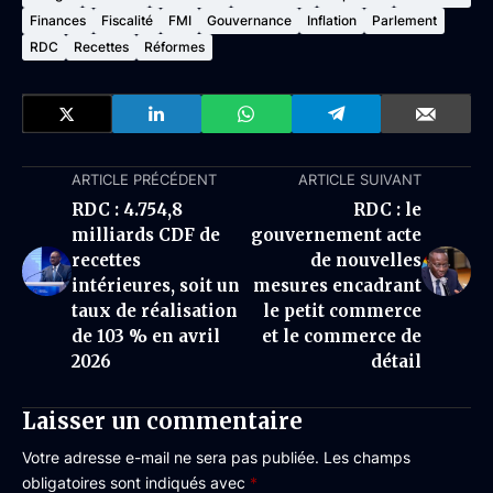
Finances
Fiscalité
FMI
Gouvernance
Inflation
Parlement
RDC
Recettes
Réformes
ARTICLE PRÉCÉDENT
ARTICLE SUIVANT
RDC : 4.754,8
RDC : le
milliards CDF de
gouvernement acte
recettes
de nouvelles
intérieures, soit un
mesures encadrant
taux de réalisation
le petit commerce
de 103 % en avril
et le commerce de
2026
détail
Laisser un commentaire
Votre adresse e-mail ne sera pas publiée.
Les champs
obligatoires sont indiqués avec
*