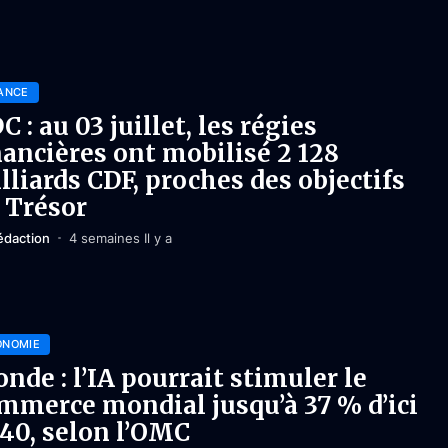
ANCE
C : au 03 juillet, les régies
nancières ont mobilisé 2 128
lliards CDF, proches des objectifs
 Trésor
édaction
4 semaines Il y a
ONOMIE
nde : l’IA pourrait stimuler le
mmerce mondial jusqu’à 37 % d’ici
40, selon l’OMC