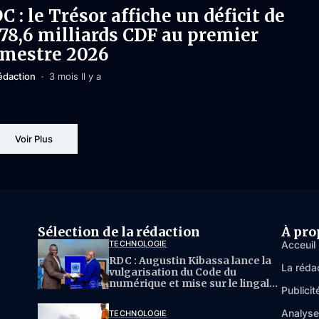
C : le Trésor affiche un déficit de
578,6 milliards CDF au premier
imestre 2026
édaction
3 mois Il y a
Voir Plus
Sélection de la rédaction
À pro
TECHNOLOGIE
Acceuil
RDC : Augustin Kibassa lance la
La réda
vulgarisation du Code du
numérique et mise sur le lingala
Publicit
pour l’IA
Analys
TECHNOLOGIE