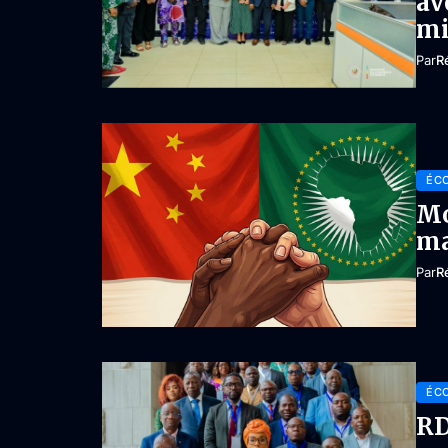
av
mi
Par
R
ÉC
Mo
ma
Par
R
ÉC
RD