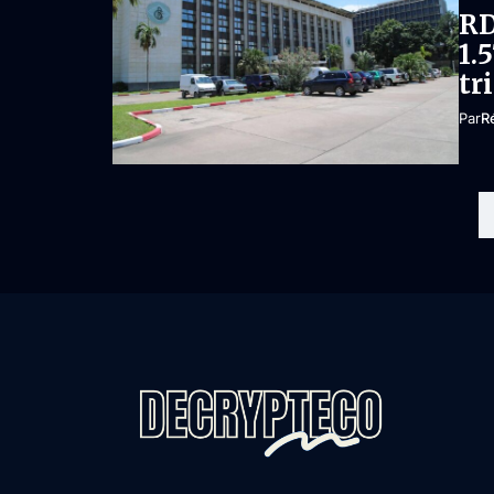
RD
1.
tr
Par
R