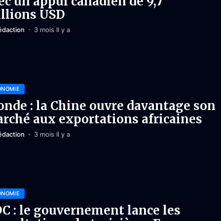
ec un appui canadien de 9,7
llions USD
édaction
3 mois Il y a
ONOMIE
nde : la Chine ouvre davantage son
rché aux exportations africaines
édaction
3 mois Il y a
ONOMIE
C : le gouvernement lance les