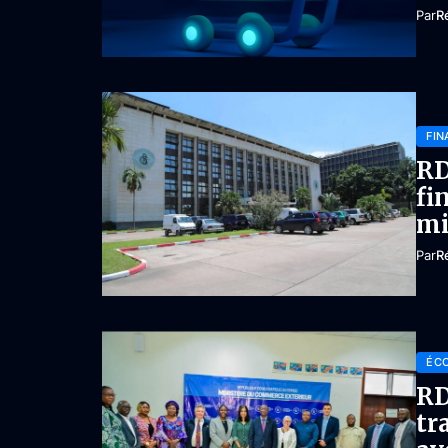
Par
R
FIN
RD
fi
mi
Par
R
ÉC
RD
tr