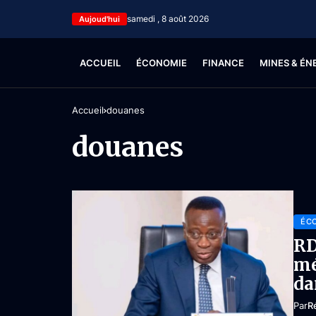
samedi , 8 août 2026
Aujoud'hui
ACCUEIL
ÉCONOMIE
FINANCE
MINES & ÉN
Accueil
douanes
douanes
ÉC
RD
mé
da
Par
R