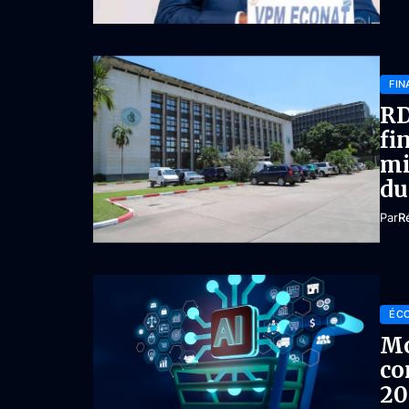
FIN
RD
fi
mi
du
Par
R
ÉC
Mo
co
20