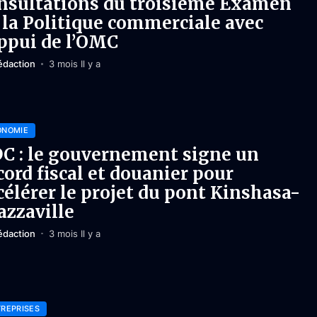
nsultations du troisième Examen
 la Politique commerciale avec
appui de l’OMC
édaction
3 mois Il y a
ONOMIE
C : le gouvernement signe un
cord fiscal et douanier pour
célérer le projet du pont Kinshasa-
azzaville
édaction
3 mois Il y a
REPRISES