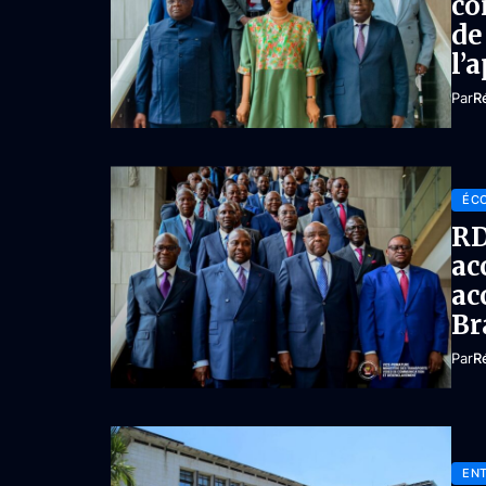
co
de
l’
Par
R
ÉC
RD
ac
ac
Br
Par
R
ENT