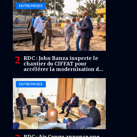
ENTREPRISES
RDC : John Banza inspecte le
chantier du CIFFAT pour
accélérer la modernisation des
infrastructures
ENTREPRISES
RDC : Air Congo annonce une