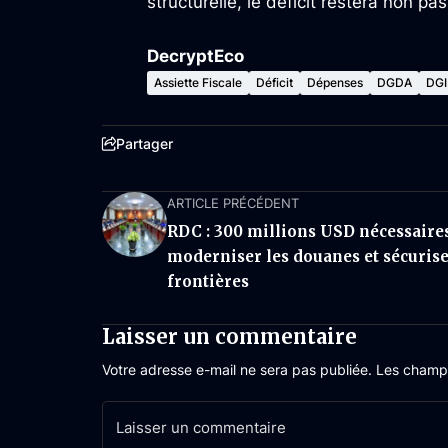
structurelle, le déficit restera non 
DecryptEco
Assiette Fiscale
Déficit
Dépenses
DGDA
DGI
Partager
ARTICLE PRÉCÉDENT
RDC : 300 millions USD nécessaire
moderniser les douanes et sécurise
frontières
Laisser un commentaire
Votre adresse e-mail ne sera pas publiée.
Les champs