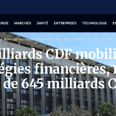
ERGIE
MARCHÉS
SANTÉ
ENTREPRISES
TECHNOLOGIE
E
19 mars par les régies financières, mais déjà un déficit de plus de 645 m
lliards CDF mobili
égies financières,
s de 645 milliards 