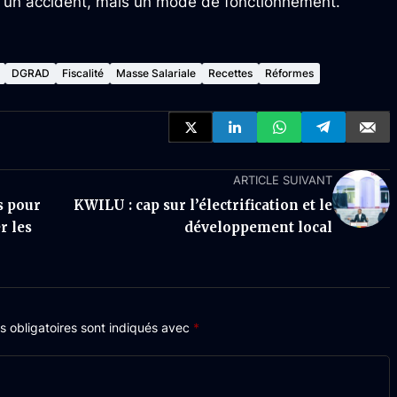
pas un accident, mais un mode de fonctionnement.
DGRAD
Fiscalité
Masse Salariale
Recettes
Réformes
ARTICLE SUIVANT
s pour
KWILU : cap sur l’électrification et le
r les
développement local
 obligatoires sont indiqués avec
*