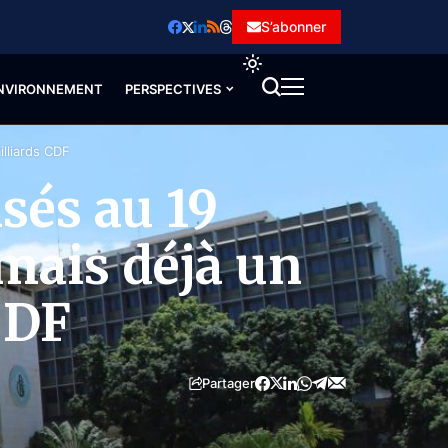
S’abonner
NVIRONNEMENT
PERSPECTIVES
illiards CDF
sés au 19
 mais déjà un
CDF
Partager