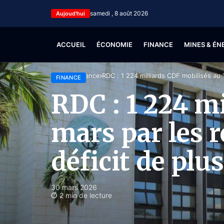
samedi , 8 août 2026
Aujoud'hui
ACCUEIL
ÉCONOMIE
FINANCE
MINES & ÉN
Accueil
Finance
RDC : 1 224 milliards CDF mobilisés au 
FINANCE
RDC : 1 224 mi
mars par les r
déficit de plu
30 mars 2026
2 min de lecture