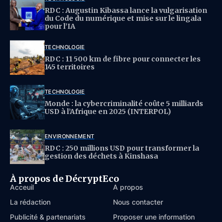
RDC : Augustin Kibassa lance la vulgarisation
du Code du numérique et mise sur le lingala
pour l’IA
TECHNOLOGIE
RDC : 11 500 km de fibre pour connecter les
145 territoires
TECHNOLOGIE
Monde : la cybercriminalité coûte 5 milliards
USD à l’Afrique en 2025 (INTERPOL)
ENVIRONNEMENT
RDC : 250 millions USD pour transformer la
gestion des déchets à Kinshasa
À propos de DécryptEco
Acceuil
À propos
La rédaction
Nous contacter
Publicité & partenariats
Proposer une information