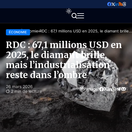
Accueil
Économie
RDC : 67,1 millions USD en 2025, le diamant brille,
ÉCONOMIE
mais l’industrialisation reste dans l’ombre
RDC : 67,1 millions USD en
2025, le diamant brille,
mais l’industrialisation
reste dans l’ombre
26 mars 2026
Partager
2 min de lecture