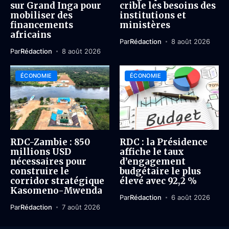
sur Grand Inga pour
crible les besoins des
mobiliser des
institutions et
financements
ministères
africains
Par
Rédaction
8 août 2026
Par
Rédaction
8 août 2026
ÉCONOMIE
ÉCONOMIE
RDC-Zambie : 850
RDC : la Présidence
millions USD
affiche le taux
nécessaires pour
d’engagement
construire le
budgétaire le plus
corridor stratégique
élevé avec 92,2 %
Kasomeno-Mwenda
Par
Rédaction
6 août 2026
Par
Rédaction
7 août 2026