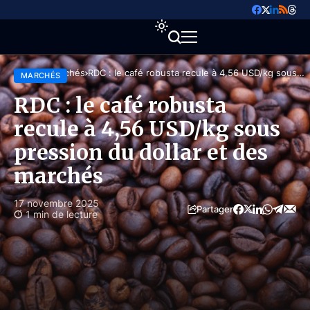
Accueil
Marchés
RDC : le café robusta recule à 4,56 USD/kg sous
MARCHÉS
pression du dollar et des marchés
RDC : le café robusta
recule à 4,56 USD/kg sous
pression du dollar et des
marchés
17 novembre 2025
Partager
1 min de lecture