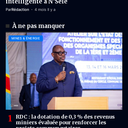
intelligente à N’Sele
Par
Rédaction
4 mois Il y a
À ne pas manquer
MINES & ÉNERGIE
RDC : la dotation de 0,3 % des revenus
miniers évaluée pour renforcer les