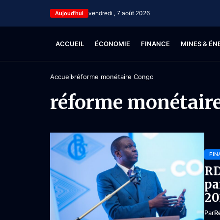
vendredi , 7 août 2026
Aujoud'hui
ACCUEIL
ÉCONOMIE
FINANCE
MINES & ÉN
Accueil
réforme monétaire Congo
réforme monétair
FIN
RD
pa
20
Par
R