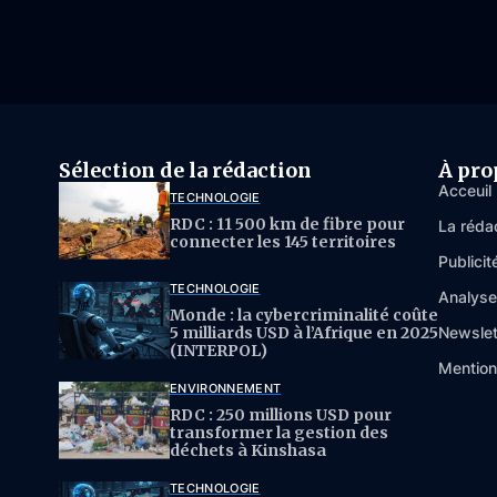
Sélection de la rédaction
À pro
Acceuil
TECHNOLOGIE
RDC : 11 500 km de fibre pour
La réda
connecter les 145 territoires
Publicit
TECHNOLOGIE
Analys
Monde : la cybercriminalité coûte
5 milliards USD à l’Afrique en 2025
Newslet
(INTERPOL)
Mention
ENVIRONNEMENT
RDC : 250 millions USD pour
transformer la gestion des
déchets à Kinshasa
TECHNOLOGIE