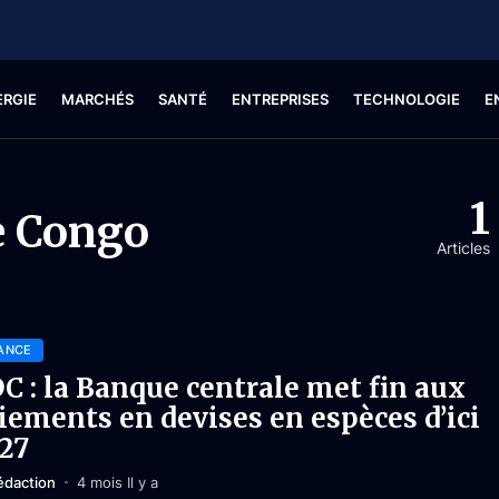
ERGIE
MARCHÉS
SANTÉ
ENTREPRISES
TECHNOLOGIE
E
1
e Congo
Articles
ANCE
C : la Banque centrale met fin aux
iements en devises en espèces d’ici
27
édaction
4 mois Il y a