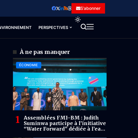
S’abonner
NVIRONNEMENT
PERSPECTIVES
À ne pas manquer
ÉCONOMIE
Assemblées FMI–BM : Judith
Suminwa participe à l’initiative
“Water Forward” dédiée à l’eau
et aux opportunités