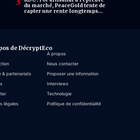
du marché, PeaceGold tente de
capter une rente longtemps
évacuée par l’informel
pos de DécryptEco
À propos
ction
Nous contacter
é & partenariats
Proposer une information
es
Interviews
ter
Technologie
s légales
Politique de confidentialité