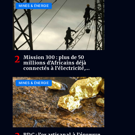
MINES & ÉNERGIE
Mission 300 : plus de 50
millions d’Africains déjà
connectés à l’électricité,
l’objectif de 300 millions d’ici
2030 se précise
MINES & ÉNERGIE
RDC : l’or artisanal à l’épreuve