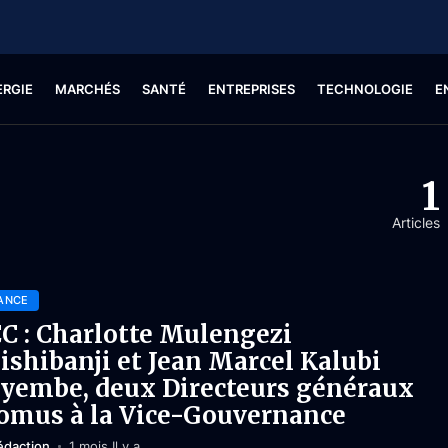
ERGIE
MARCHÉS
SANTÉ
ENTREPRISES
TECHNOLOGIE
E
1
Articles
ANCE
C : Charlotte Mulengezi
ishibanji et Jean Marcel Kalubi
yembe, deux Directeurs généraux
omus à la Vice-Gouvernance
édaction
1 mois Il y a