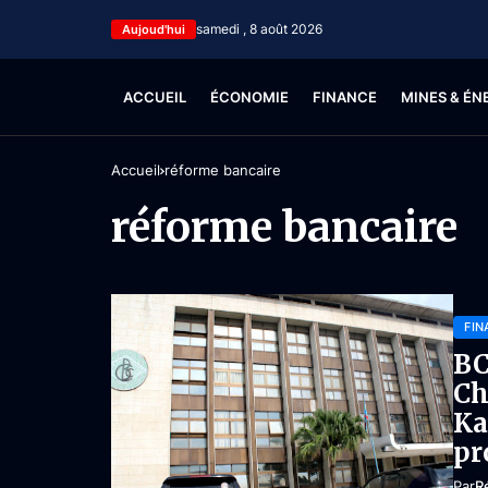
samedi , 8 août 2026
Aujoud'hui
ACCUEIL
ÉCONOMIE
FINANCE
MINES & ÉN
Accueil
réforme bancaire
réforme bancaire
FIN
BC
Ch
Ka
pr
Par
R