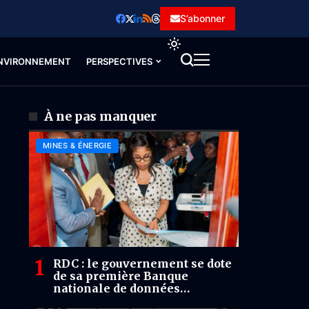
S’abonner
NVIRONNEMENT
PERSPECTIVES
À ne pas manquer
MINES & ÉNERGIE
RDC : le gouvernement se dote
de sa première Banque
nationale de données
pétrolières et gazières