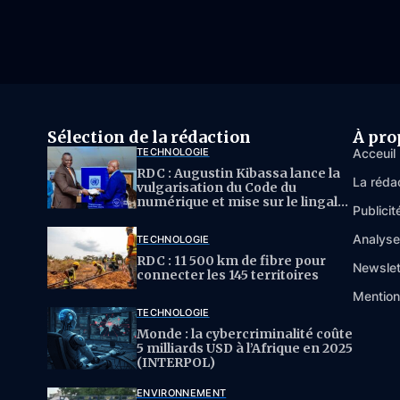
Sélection de la rédaction
À pro
TECHNOLOGIE
Acceuil
RDC : Augustin Kibassa lance la
La réda
vulgarisation du Code du
numérique et mise sur le lingala
Publicit
pour l’IA
Analys
TECHNOLOGIE
RDC : 11 500 km de fibre pour
Newslet
connecter les 145 territoires
Mention
TECHNOLOGIE
Monde : la cybercriminalité coûte
5 milliards USD à l’Afrique en 2025
(INTERPOL)
ENVIRONNEMENT