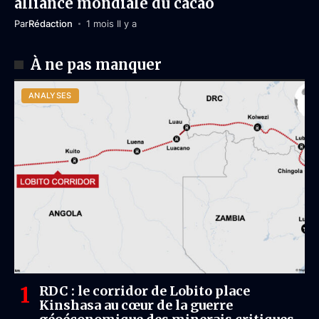
alliance mondiale du cacao
Par
Rédaction
1 mois Il y a
À ne pas manquer
ANALYSES
RDC : le corridor de Lobito place
Kinshasa au cœur de la guerre