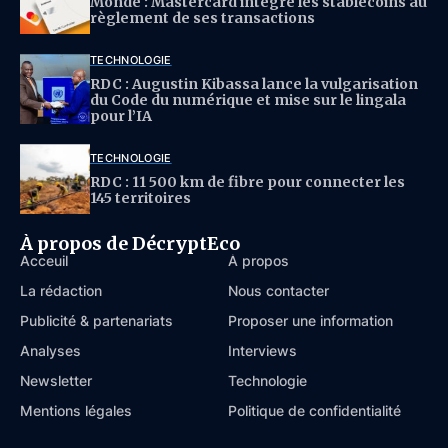
Monde : Mastercard intègre les stablecoins au
règlement de ses transactions
TECHNOLOGIE
RDC : Augustin Kibassa lance la vulgarisation
du Code du numérique et mise sur le lingala
pour l’IA
TECHNOLOGIE
RDC : 11 500 km de fibre pour connecter les
145 territoires
À propos de DécryptEco
Acceuil
À propos
La rédaction
Nous contacter
Publicité & partenariats
Proposer une information
Analyses
Interviews
Newsletter
Technologie
Mentions légales
Politique de confidentialité