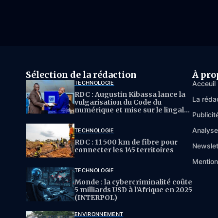
Sélection de la rédaction
À pro
TECHNOLOGIE
Acceuil
RDC : Augustin Kibassa lance la
La réda
vulgarisation du Code du
numérique et mise sur le lingala
Publicit
pour l’IA
Analys
TECHNOLOGIE
RDC : 11 500 km de fibre pour
Newslet
connecter les 145 territoires
Mention
TECHNOLOGIE
Monde : la cybercriminalité coûte
5 milliards USD à l’Afrique en 2025
(INTERPOL)
ENVIRONNEMENT