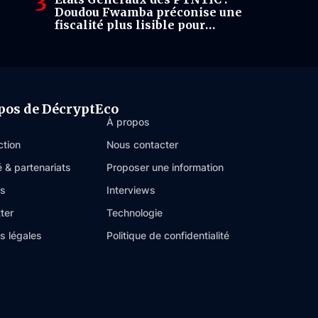
Doudou Fwamba préconise une
fiscalité plus lisible pour
soutenir la croissance
numérique
pos de DécryptEco
À propos
ction
Nous contacter
é & partenariats
Proposer une information
es
Interviews
ter
Technologie
s légales
Politique de confidentialité