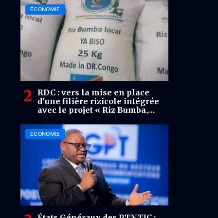
ÉCONOMIE
RDC : vers la mise en place
d’une filière rizicole intégrée
avec le projet « Riz Bumba,
Loso na Biso »
ÉCONOMIE
États Généraux des PTNTIC :