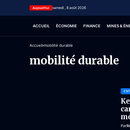
samedi , 8 août 2026
Aujoud'hui
ACCUEIL
ÉCONOMIE
FINANCE
MINES & ÉN
Accueil
mobilité durable
mobilité durable
ENT
Ke
ca
mo
Par
R