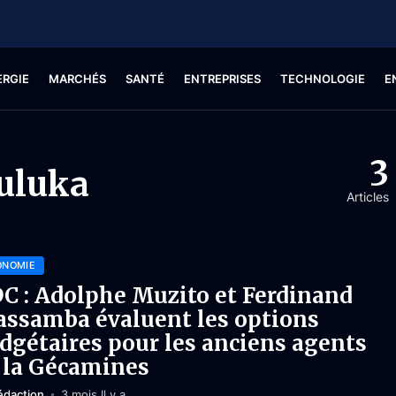
ERGIE
MARCHÉS
SANTÉ
ENTREPRISES
TECHNOLOGIE
E
3
uluka
Articles
ONOMIE
C : Adolphe Muzito et Ferdinand
ssamba évaluent les options
dgétaires pour les anciens agents
 la Gécamines
édaction
3 mois Il y a