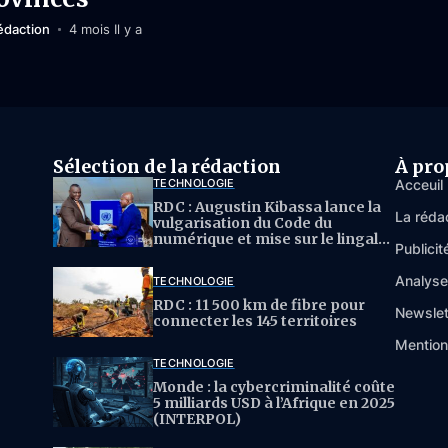
édaction
4 mois Il y a
Sélection de la rédaction
À pro
TECHNOLOGIE
Acceuil
RDC : Augustin Kibassa lance la
La réda
vulgarisation du Code du
numérique et mise sur le lingala
Publicit
pour l’IA
Analys
TECHNOLOGIE
RDC : 11 500 km de fibre pour
Newslet
connecter les 145 territoires
Mention
TECHNOLOGIE
Monde : la cybercriminalité coûte
5 milliards USD à l’Afrique en 2025
(INTERPOL)