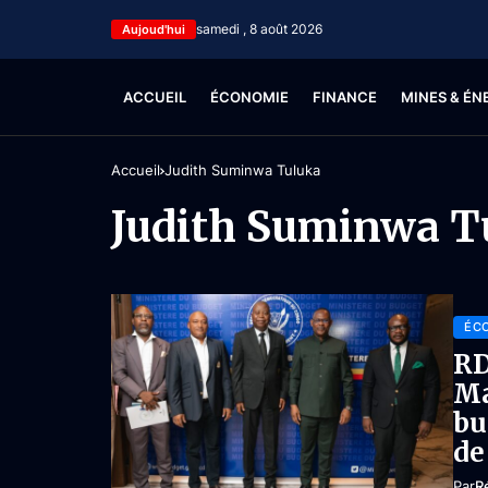
samedi , 8 août 2026
Aujoud'hui
ACCUEIL
ÉCONOMIE
FINANCE
MINES & ÉN
Accueil
Judith Suminwa Tuluka
Judith Suminwa T
ÉC
RD
Ma
bu
de
Par
R