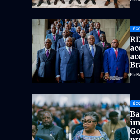
ÉC
RD
ac
ac
Br
Par
R
ÉC
Ba
im
Go
pr