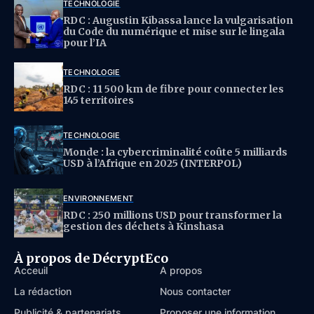
TECHNOLOGIE
RDC : Augustin Kibassa lance la vulgarisation
du Code du numérique et mise sur le lingala
pour l’IA
TECHNOLOGIE
RDC : 11 500 km de fibre pour connecter les
145 territoires
TECHNOLOGIE
Monde : la cybercriminalité coûte 5 milliards
USD à l’Afrique en 2025 (INTERPOL)
ENVIRONNEMENT
RDC : 250 millions USD pour transformer la
gestion des déchets à Kinshasa
À propos de DécryptEco
Acceuil
À propos
La rédaction
Nous contacter
Publicité & partenariats
Proposer une information