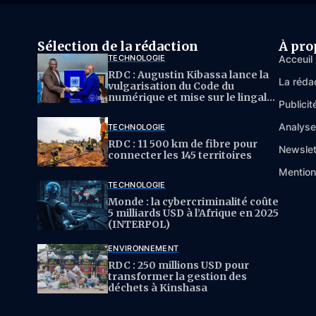
Sélection de la rédaction
À pro
TECHNOLOGIE
Acceuil
RDC : Augustin Kibassa lance la
La réda
vulgarisation du Code du
numérique et mise sur le lingala
Publicit
pour l’IA
Analys
TECHNOLOGIE
RDC : 11 500 km de fibre pour
Newslet
connecter les 145 territoires
Mention
TECHNOLOGIE
Monde : la cybercriminalité coûte
5 milliards USD à l’Afrique en 2025
(INTERPOL)
ENVIRONNEMENT
RDC : 250 millions USD pour
transformer la gestion des
déchets à Kinshasa