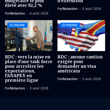
budgétaire le plus
d’exécution
élevé avec 92,2 %
Par
Rédaction
5 août 2026
Par
Rédaction
6 août 2026
ÉCONOMIE
ÉCONOMIE
RDC : vers la mise en
RDC : aucune caution
place d’une task force
exigée pour
pour accroître les
demander un visa
exportations,
américain
l’ANAPEX en
Par
Rédaction
5 août 2026
première ligne
Par
Rédaction
5 août 2026