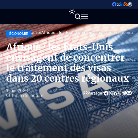
Accueil
Économie
Afrique : les États-Unis envisagent de concentrer
ÉCONOMIE
le traitement des visas dans 20 centres régionaux
Afrique : les États-Unis
envisagent de concentrer
le traitement des visas
dans 20 centres régionaux
1 juin 2026
Partager
1 min de lecture