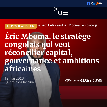
Accueil
Perspectives
Le Profil Africain
Éric Mboma, le stratège
LE PROFIL AFRICAIN
congolais qui veut réconcilier
capital, gouvernance et
Éric Mboma, le stratège
ambitions africaines
congolais qui veut
réconcilier capital,
gouvernance et ambitions
africaines
12 mai 2026
Partager
7 min de lecture