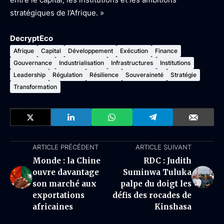
stratégiques de l’Afrique. »
DecryptEco
Afrique
Capital
Développement
Exécution
Finance
Gouvernance
Industrialisation
Infrastructures
Institutions
Leadership
Régulation
Résilience
Souveraineté
Stratégie
Transformation
ARTICLE PRÉCÉDENT
ARTICLE SUIVANT
Monde : la Chine
RDC : Judith
ouvre davantage
Suminwa Tuluka
son marché aux
palpe du doigt les
exportations
défis des rocades de
africaines
Kinshasa