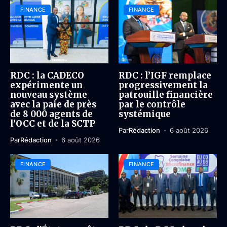
FINANCE
FINANCE
RDC : la CADECO
RDC : l’IGF remplace
expérimente un
progressivement la
nouveau système
patrouille financière
avec la paie de près
par le contrôle
de 8 000 agents de
systémique
l’OCC et de la SCTP
Par
Rédaction
6 août 2026
Par
Rédaction
6 août 2026
FINANCE
FINANCE