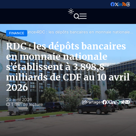
Accueil
Finance
RDC : les dépôts bancaires en monnaie nationale
FINANCE
s’établissent à 3.898,8 milliards de CDF au 10 avril
2026
RDC : les dépôts bancaires
en monnaie nationale
s’établissent à 3.898,8
milliards de CDF au 10 avril
2026
20 avril 2026
Partager
1 min de lecture