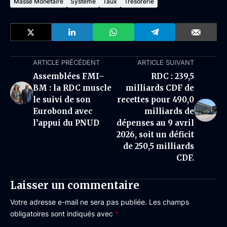
Masse Monétaire
Système
Taux
Trésorerie
ARTICLE PRÉCÉDENT
ARTICLE SUIVANT
Assemblées FMI–
RDC : 239,5
BM : la RDC muscle
milliards CDF de
le suivi de son
recettes pour 490,0
Eurobond avec
milliards de
l’appui du PNUD
dépenses au 9 avril
2026, soit un déficit
de 250,5 milliards
CDF.
Laisser un commentaire
Votre adresse e-mail ne sera pas publiée.
Les champs
obligatoires sont indiqués avec
*