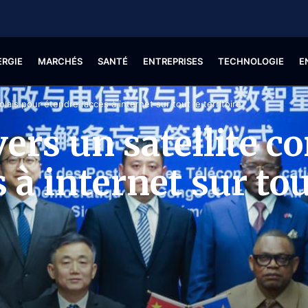
ERGIE
MARCHÉS
SANTÉ
ENTREPRISES
TECHNOLOGIE
E
lais pour étendre l’accès à internet sur tout le territoire
ers un satellite c
 à internet sur tout