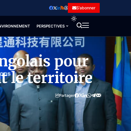
S’abonner
NVIRONNEMENT
PERSPECTIVES
ongolais pour
 le territoire
Partager