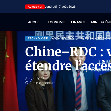
vendredi , 7 août 2026
Aujoud'hui
ACCUEIL
ÉCONOMIE
FINANCE
MINES & ÉN
Accueil
Technologie
Chine–RDC : vers un satellite congo
TECHNOLOGIE
Chine–RDC : v
étendre l’accès
8 avril 2026
2 min de lecture