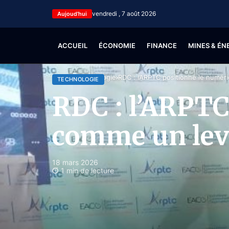
vendredi , 7 août 2026
Aujoud'hui
ACCUEIL
ÉCONOMIE
FINANCE
MINES & ÉN
Accueil
Technologie
RDC : l’ARPTC positionne le numéri
TECHNOLOGIE
RDC : l’ARPTC
comme un levi
18 mars 2026
1 min de lecture