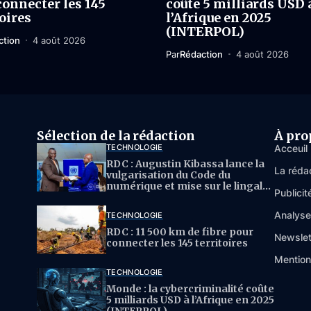
connecter les 145
coûte 5 milliards USD 
oires
l’Afrique en 2025
(INTERPOL)
ction
4 août 2026
Par
Rédaction
4 août 2026
Sélection de la rédaction
À pro
TECHNOLOGIE
Acceuil
RDC : Augustin Kibassa lance la
La réda
vulgarisation du Code du
numérique et mise sur le lingala
Publicit
pour l’IA
Analys
TECHNOLOGIE
RDC : 11 500 km de fibre pour
Newslet
connecter les 145 territoires
Mention
TECHNOLOGIE
Monde : la cybercriminalité coûte
5 milliards USD à l’Afrique en 2025
(INTERPOL)