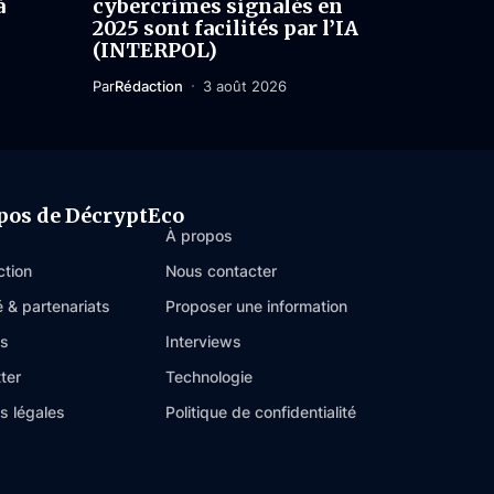
à
cybercrimes signalés en
2025 sont facilités par l’IA
(INTERPOL)
Par
Rédaction
3 août 2026
pos de DécryptEco
À propos
ction
Nous contacter
é & partenariats
Proposer une information
es
Interviews
ter
Technologie
s légales
Politique de confidentialité