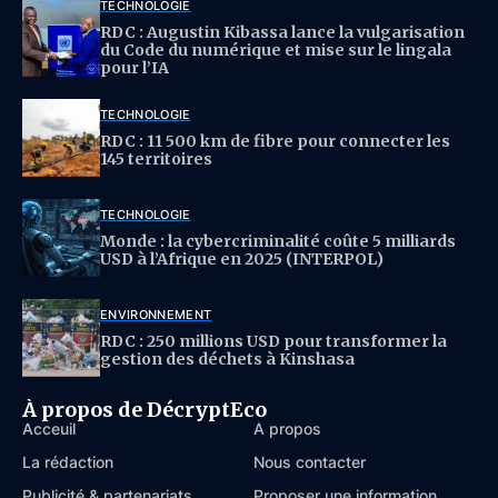
TECHNOLOGIE
RDC : Augustin Kibassa lance la vulgarisation
du Code du numérique et mise sur le lingala
pour l’IA
TECHNOLOGIE
RDC : 11 500 km de fibre pour connecter les
145 territoires
TECHNOLOGIE
Monde : la cybercriminalité coûte 5 milliards
USD à l’Afrique en 2025 (INTERPOL)
ENVIRONNEMENT
RDC : 250 millions USD pour transformer la
gestion des déchets à Kinshasa
À propos de DécryptEco
Acceuil
À propos
La rédaction
Nous contacter
Publicité & partenariats
Proposer une information