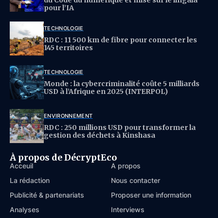
du Code du numérique et mise sur le lingala
pour l’IA
TECHNOLOGIE
RDC : 11 500 km de fibre pour connecter les
145 territoires
TECHNOLOGIE
Monde : la cybercriminalité coûte 5 milliards
USD à l’Afrique en 2025 (INTERPOL)
ENVIRONNEMENT
RDC : 250 millions USD pour transformer la
gestion des déchets à Kinshasa
À propos de DécryptEco
Acceuil
À propos
La rédaction
Nous contacter
Publicité & partenariats
Proposer une information
Analyses
Interviews