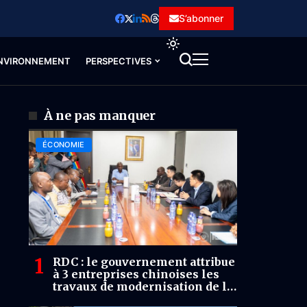
S’abonner
NVIRONNEMENT
PERSPECTIVES
À ne pas manquer
ÉCONOMIE
RDC : le gouvernement attribue
à 3 entreprises chinoises les
travaux de modernisation de la
RN2 entre Mbuji-Mayi et