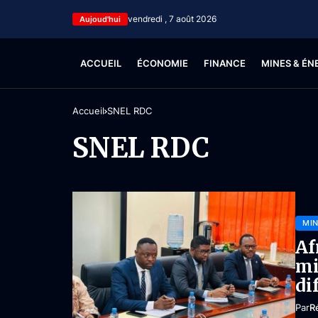
vendredi , 7 août 2026
Aujoud'hui
ACCUEIL
ÉCONOMIE
FINANCE
MINES & ÉN
Accueil
SNEL RDC
SNEL RDC
MIN
Af
mi
di
Par
R