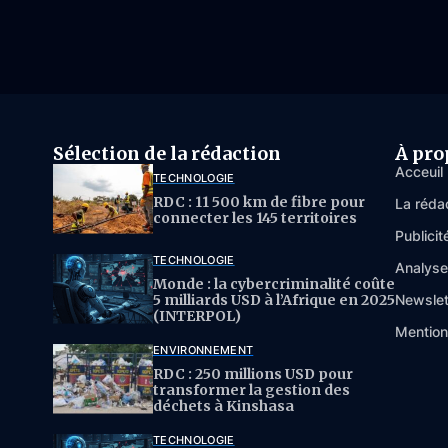
Sélection de la rédaction
À pro
Acceuil
TECHNOLOGIE
RDC : 11 500 km de fibre pour
La réda
connecter les 145 territoires
Publicit
TECHNOLOGIE
Analys
Monde : la cybercriminalité coûte
5 milliards USD à l’Afrique en 2025
Newslet
(INTERPOL)
Mention
ENVIRONNEMENT
RDC : 250 millions USD pour
transformer la gestion des
déchets à Kinshasa
TECHNOLOGIE