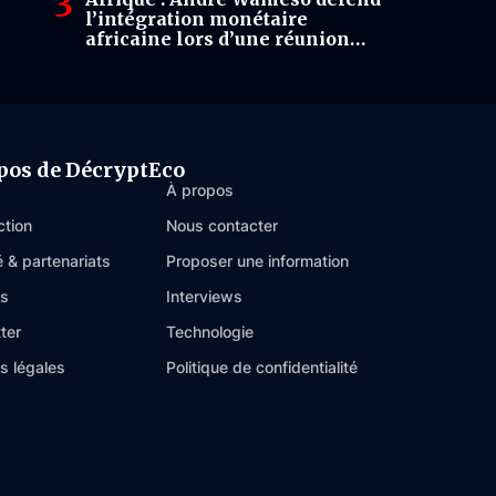
l’intégration monétaire
africaine lors d’une réunion
stratégique de l’ABCA à Dakar
pos de DécryptEco
À propos
ction
Nous contacter
é & partenariats
Proposer une information
es
Interviews
ter
Technologie
s légales
Politique de confidentialité