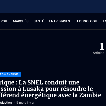
ERGIE
MARCHÉS
SANTÉ
ENTREPRISES
TECHNOLOGIE
E
1
Articles
ES & ÉNERGIE
rique : La SNEL conduit une
ssion à Lusaka pour résoudre le
fférend énergétique avec la Zambie
édaction
5 mois Il y a