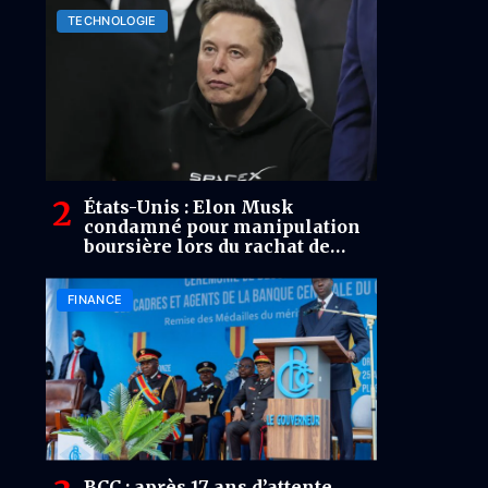
TECHNOLOGIE
États-Unis : Elon Musk
condamné pour manipulation
boursière lors du rachat de
Twitter
FINANCE
BCC : après 17 ans d’attente,