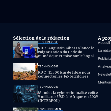
Sélection de la rédaction
À pro
TECHNOLOGIE
Acceuil
RDC : Augustin Kibassa lance la
La réda
vulgarisation du Code du
numérique et mise sur le lingala
Publicit
pour l’IA
Analys
TECHNOLOGIE
RDC : 11 500 km de fibre pour
Newslet
connecter les 145 territoires
Mention
TECHNOLOGIE
Monde : la cybercriminalité coûte
5 milliards USD à l’Afrique en 2025
(INTERPOL)
ENVIRONNEMENT