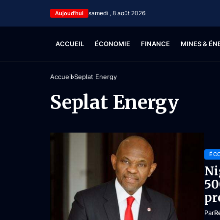
samedi , 8 août 2026
Aujoud'hui
ACCUEIL
ÉCONOMIE
FINANCE
MINES & ÉN
Accueil
Seplat Energy
Seplat Energy
ÉC
Ni
50
pr
Par
R