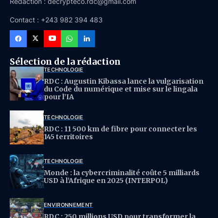
Rédaction : decrypteco.rdc@gmail.com
Contact : +243 982 394 483
Sélection de la rédaction
TECHNOLOGIE
RDC : Augustin Kibassa lance la vulgarisation
du Code du numérique et mise sur le lingala
pour l’IA
TECHNOLOGIE
RDC : 11 500 km de fibre pour connecter les
145 territoires
TECHNOLOGIE
Monde : la cybercriminalité coûte 5 milliards
USD à l’Afrique en 2025 (INTERPOL)
ENVIRONNEMENT
RDC : 250 millions USD pour transformer la