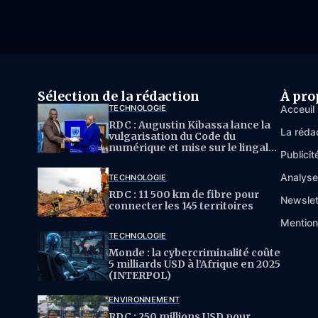
Sélection de la rédaction
À pro
TECHNOLOGIE
Acceuil
RDC : Augustin Kibassa lance la
La réda
vulgarisation du Code du
numérique et mise sur le lingala
Publicit
pour l’IA
Analys
TECHNOLOGIE
RDC : 11 500 km de fibre pour
Newslet
connecter les 145 territoires
Mention
TECHNOLOGIE
Monde : la cybercriminalité coûte
5 milliards USD à l’Afrique en 2025
(INTERPOL)
ENVIRONNEMENT
RDC : 250 millions USD pour