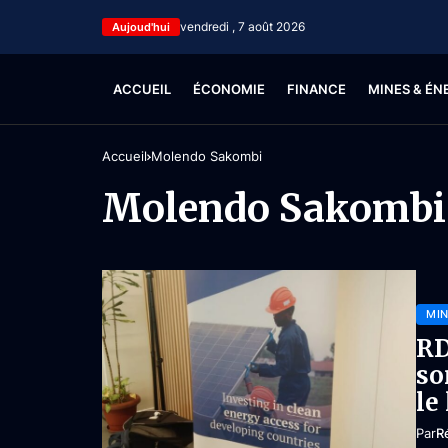
vendredi , 7 août 2026
Aujoud'hui
ACCUEIL
ÉCONOMIE
FINANCE
MINES & ÉN
Accueil
Molendo Sakombi
Molendo Sakombi
MIN
RD
so
le
Par
R