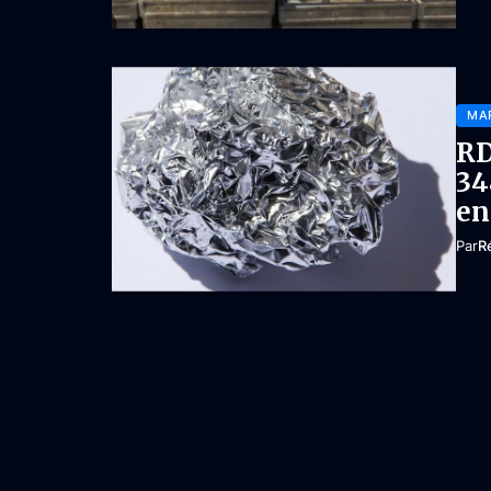
MA
RD
34
en
Par
R