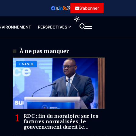
S’abonner
NVIRONNEMENT
PERSPECTIVES
À ne pas manquer
FINANCE
RDC : fin du moratoire sur les
factures normalisées, le
gouvernement durcit le
contrôle de la TVA