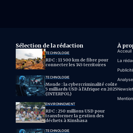
Sélection de la rédaction
À pro
Acceuil
TECHNOLOGIE
RDC : 11 500 km de fibre pour
La réda
connecter les 145 territoires
Publicit
TECHNOLOGIE
Analys
Monde : la cybercriminalité coûte
5 milliards USD à l’Afrique en 2025
Newslet
(INTERPOL)
Mention
ENVIRONNEMENT
RDC : 250 millions USD pour
transformer la gestion des
déchets à Kinshasa
TECHNOLOGIE