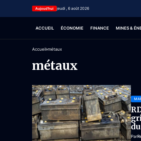
jeudi , 6 août 2026
Aujoud'hui
ACCUEIL
ÉCONOMIE
FINANCE
MINES & ÉN
Accueil
métaux
métaux
MA
RD
gr
du
Par
R