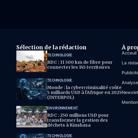
Sélection de la rédaction
À pro
Acceuil
TECHNOLOGIE
RDC : 11 500 km de fibre pour
La réda
connecter les 145 territoires
Publicit
TECHNOLOGIE
Analys
Monde : la cybercriminalité coûte
5 milliards USD à l’Afrique en 2025
Newslet
(INTERPOL)
Mention
ENVIRONNEMENT
RDC : 250 millions USD pour
transformer la gestion des
déchets à Kinshasa
TECHNOLOGIE