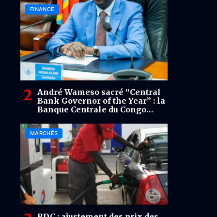
FINANCE
André Wameso sacré “Central
Bank Governor of the Year” : la
Banque Centrale du Congo
récompensée pour sa mue
stratégique
MARCHÉS
RDC : ajustement des prix des