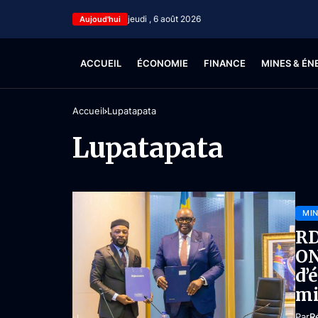
jeudi , 6 août 2026
Aujoud'hui
ACCUEIL
ÉCONOMIE
FINANCE
MINES & ÉN
Accueil
Lupatapata
Lupatapata
MIN
RD
ON
d’
mi
Par
R