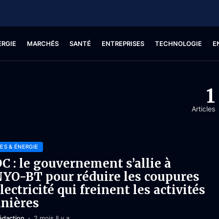
ERGIE
MARCHÉS
SANTÉ
ENTREPRISES
TECHNOLOGIE
E
1
Articles
ES & ÉNERGIE
C : le gouvernement s’allie à
YO-BT pour réduire les coupures
électricité qui freinent les activités
nières
édaction
2 mois Il y a