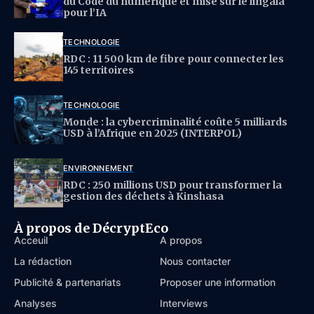
du Code du numérique et mise sur le lingala
pour l’IA
TECHNOLOGIE
RDC : 11 500 km de fibre pour connecter les
145 territoires
TECHNOLOGIE
Monde : la cybercriminalité coûte 5 milliards
USD à l’Afrique en 2025 (INTERPOL)
ENVIRONNEMENT
RDC : 250 millions USD pour transformer la
gestion des déchets à Kinshasa
À propos de DécryptEco
Acceuil
À propos
La rédaction
Nous contacter
Publicité & partenariats
Proposer une information
Analyses
Interviews