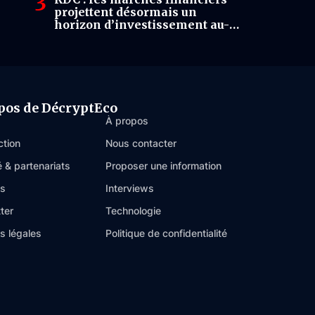
projettent désormais un
horizon d’investissement au-
delà de cinq ans
pos de DécryptEco
À propos
ction
Nous contacter
é & partenariats
Proposer une information
es
Interviews
ter
Technologie
s légales
Politique de confidentialité