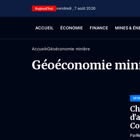
vendredi , 7 août 2026
Aujoud'hui
ACCUEIL
ÉCONOMIE
FINANCE
MINES & ÉN
Accueil
Géoéconomie minière
Géoéconomie min
MIN
Ch
d’
Co
Par
R