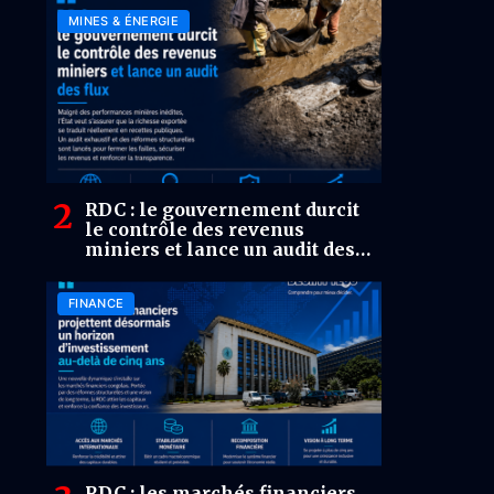
MINES & ÉNERGIE
RDC : le gouvernement durcit
le contrôle des revenus
miniers et lance un audit des
flux
FINANCE
RDC : les marchés financiers