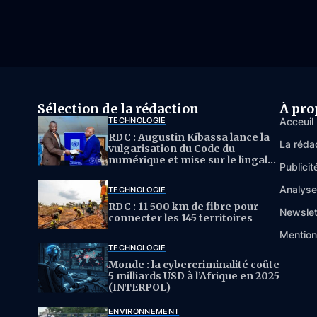
Sélection de la rédaction
À pro
TECHNOLOGIE
Acceuil
RDC : Augustin Kibassa lance la
La réda
vulgarisation du Code du
numérique et mise sur le lingala
Publicit
pour l’IA
Analys
TECHNOLOGIE
RDC : 11 500 km de fibre pour
Newslet
connecter les 145 territoires
Mention
TECHNOLOGIE
Monde : la cybercriminalité coûte
5 milliards USD à l’Afrique en 2025
(INTERPOL)
ENVIRONNEMENT