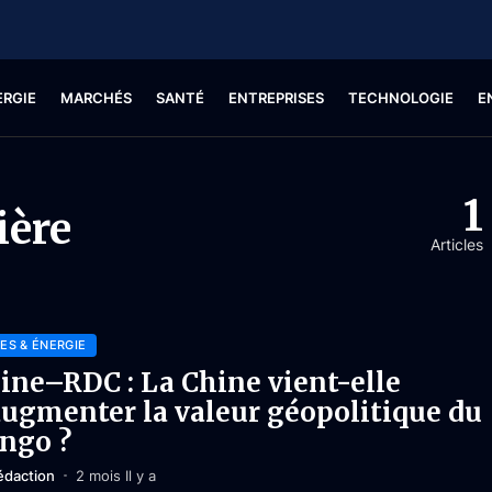
ERGIE
MARCHÉS
SANTÉ
ENTREPRISES
TECHNOLOGIE
E
1
ière
Articles
ES & ÉNERGIE
ine–RDC : La Chine vient-elle
augmenter la valeur géopolitique du
ngo ?
édaction
2 mois Il y a