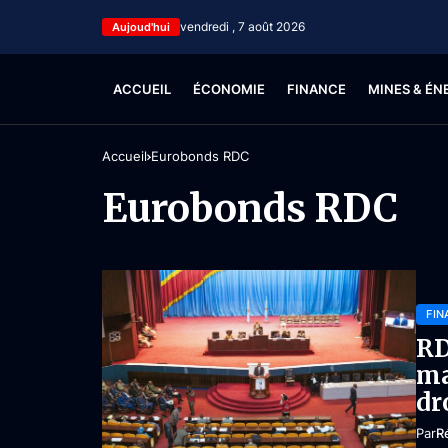
vendredi , 7 août 2026
Aujoud'hui
ACCUEIL
ÉCONOMIE
FINANCE
MINES & ÉN
Accueil
Eurobonds RDC
Eurobonds RDC
FIN
RD
ma
dr
Par
R