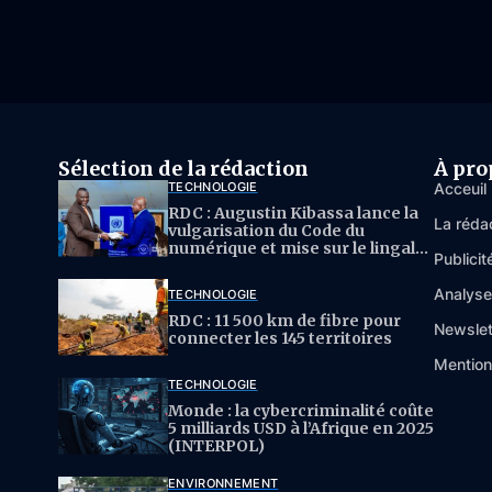
Sélection de la rédaction
À pro
TECHNOLOGIE
Acceuil
RDC : Augustin Kibassa lance la
La réda
vulgarisation du Code du
numérique et mise sur le lingala
Publicit
pour l’IA
Analys
TECHNOLOGIE
RDC : 11 500 km de fibre pour
Newslet
connecter les 145 territoires
Mention
TECHNOLOGIE
Monde : la cybercriminalité coûte
5 milliards USD à l’Afrique en 2025
(INTERPOL)
ENVIRONNEMENT