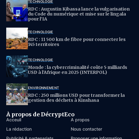
TECHNOLOGIE
RDC : Augustin Kibassa lance la vulgarisation
du Code du numérique et mise sur le lingala
pour l’IA
TECHNOLOGIE
RDC : 11 500 km de fibre pour connecter les
145 territoires
TECHNOLOGIE
Monde : la cybercriminalité coûte 5 milliards
USD à l’Afrique en 2025 (INTERPOL)
ENVIRONNEMENT
RDC : 250 millions USD pour transformer la
gestion des déchets à Kinshasa
À propos de DécryptEco
Acceuil
À propos
La rédaction
Nous contacter
Publicité & partenariats
Proposer une information