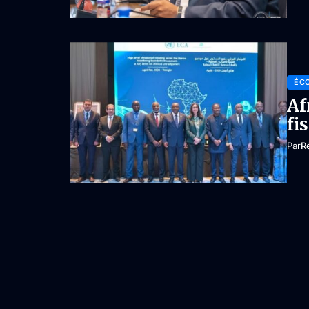
ÉC
Af
fi
Par
R