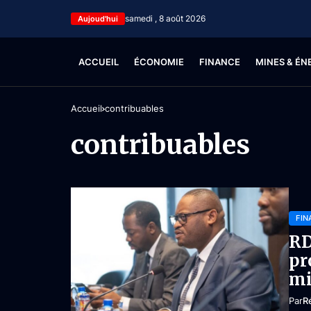
samedi , 8 août 2026
Aujoud'hui
ACCUEIL
ÉCONOMIE
FINANCE
MINES & ÉN
Accueil
contribuables
contribuables
FIN
RD
pr
mi
Par
R