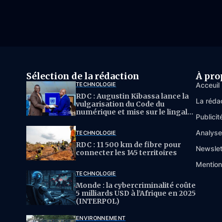
Sélection de la rédaction
À pro
TECHNOLOGIE
Acceuil
RDC : Augustin Kibassa lance la
La réda
vulgarisation du Code du
numérique et mise sur le lingala
Publicit
pour l’IA
Analys
TECHNOLOGIE
RDC : 11 500 km de fibre pour
Newslet
connecter les 145 territoires
Mention
TECHNOLOGIE
Monde : la cybercriminalité coûte
5 milliards USD à l’Afrique en 2025
(INTERPOL)
ENVIRONNEMENT