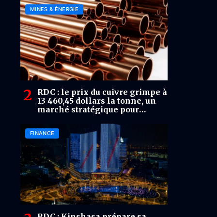
MINES & ÉNERGIE
RDC : le prix du cuivre grimpe à
13 460,45 dollars la tonne, un
marché stratégique pour
financer le développement
FINANCE
RDC : Kinshasa prépare sa