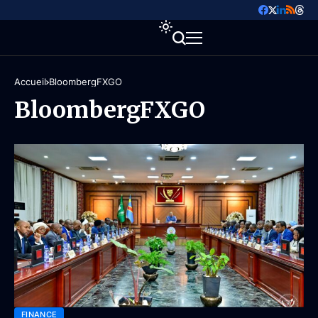
Accueil
BloombergFXGO
BloombergFXGO
FINANCE