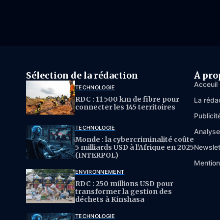
Sélection de la rédaction
À pro
Acceuil
TECHNOLOGIE
RDC : 11 500 km de fibre pour
La réda
connecter les 145 territoires
Publicit
TECHNOLOGIE
Analys
Monde : la cybercriminalité coûte
5 milliards USD à l’Afrique en 2025
Newslet
(INTERPOL)
Mention
ENVIRONNEMENT
RDC : 250 millions USD pour
transformer la gestion des
déchets à Kinshasa
TECHNOLOGIE