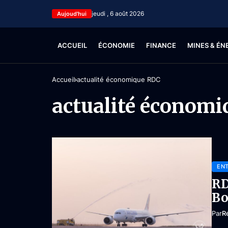
jeudi , 6 août 2026
Aujoud'hui
ACCUEIL
ÉCONOMIE
FINANCE
MINES & ÉN
Accueil
actualité économique RDC
actualité économ
ENT
RD
Bo
Par
R