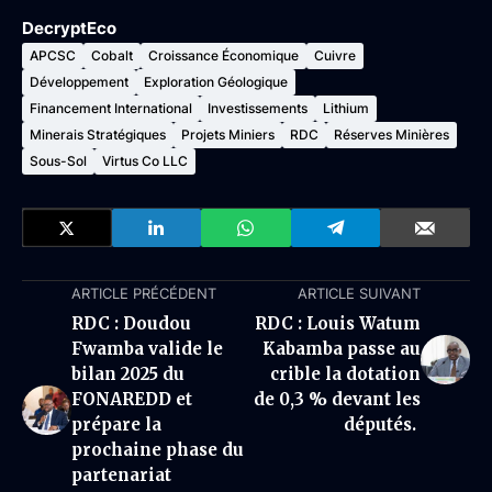
DecryptEco
APCSC
Cobalt
Croissance Économique
Cuivre
Développement
Exploration Géologique
Financement International
Investissements
Lithium
Minerais Stratégiques
Projets Miniers
RDC
Réserves Minières
Sous-Sol
Virtus Co LLC
ARTICLE PRÉCÉDENT
ARTICLE SUIVANT
RDC : Doudou
RDC : Louis Watum
Fwamba valide le
Kabamba passe au
bilan 2025 du
crible la dotation
FONAREDD et
de 0,3 % devant les
prépare la
députés.
prochaine phase du
partenariat