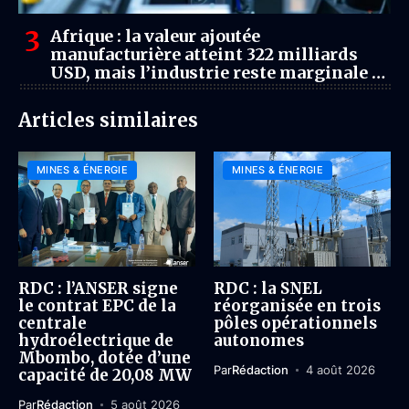
Afrique : la valeur ajoutée
manufacturière atteint 322 milliards
USD, mais l’industrie reste marginale à
l’échelle mondiale
Articles similaires
MINES & ÉNERGIE
MINES & ÉNERGIE
RDC : l’ANSER signe
RDC : la SNEL
le contrat EPC de la
réorganisée en trois
centrale
pôles opérationnels
hydroélectrique de
autonomes
Mbombo, dotée d’une
Par
Rédaction
4 août 2026
capacité de 20,08 MW
Par
Rédaction
5 août 2026