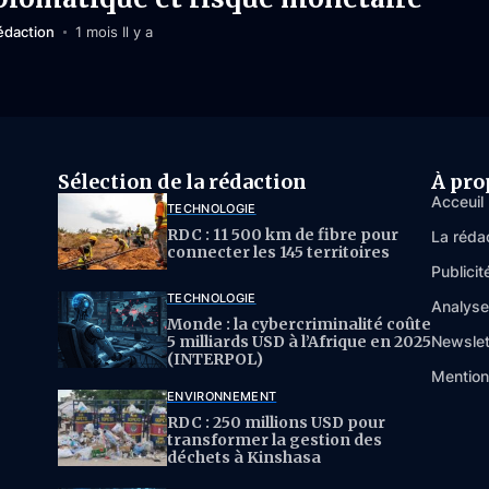
édaction
1 mois Il y a
Sélection de la rédaction
À pro
Acceuil
TECHNOLOGIE
RDC : 11 500 km de fibre pour
La réda
connecter les 145 territoires
Publicit
TECHNOLOGIE
Analys
Monde : la cybercriminalité coûte
5 milliards USD à l’Afrique en 2025
Newslet
(INTERPOL)
Mention
ENVIRONNEMENT
RDC : 250 millions USD pour
transformer la gestion des
déchets à Kinshasa