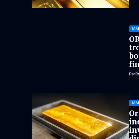
MA
OR
tr
bo
fi
Par
R
MA
Or
in
in
di