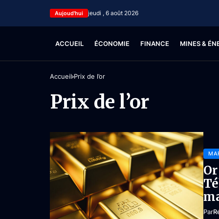
jeudi , 6 août 2026
Aujoud'hui
ACCUEIL
ÉCONOMIE
FINANCE
MINES & ÉN
Accueil
Prix de l’or
Prix de l’or
MA
Or
Té
ma
Par
R