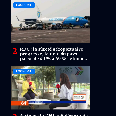
ÉCONOMIE
RDC : la sûreté aéroportuaire
progresse, la note du pays
passe de 49 % à 69 % selon un
audit de l’OACI
ÉCONOMIE
Afrique : le FMI voit désormais