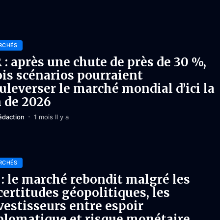
RCHÉS
 : après une chute de près de 30 %,
ois scénarios pourraient
uleverser le marché mondial d’ici la
n de 2026
édaction
1 mois Il y a
RCHÉS
 : le marché rebondit malgré les
certitudes géopolitiques, les
vestisseurs entre espoir
plomatique et risque monétaire