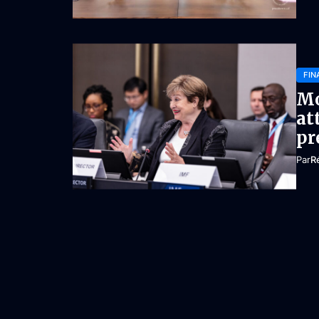
FIN
Mo
at
pr
Par
R