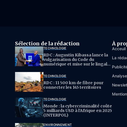
Sélection de la rédaction
À pro
TECHNOLOGIE
Acceuil
RDC : Augustin Kibassa lance la
La réda
vulgarisation du Code du
numérique et mise sur le lingala
Publicit
pour l’IA
Analys
TECHNOLOGIE
RDC : 11 500 km de fibre pour
Newslet
connecter les 145 territoires
Mention
TECHNOLOGIE
Monde : la cybercriminalité coûte
5 milliards USD à l’Afrique en 2025
(INTERPOL)
ENVIRONNEMENT