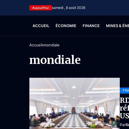
samedi , 8 août 2026
Aujoud'hui
ACCUEIL
ÉCONOMIE
FINANCE
MINES & ÉN
Accueil
mondiale
mondiale
FIN
RD
ré
US
Par
R