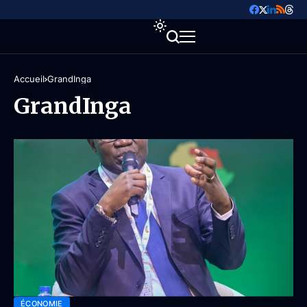
Accueil
GrandInga
GrandInga
ÉCONOMIE